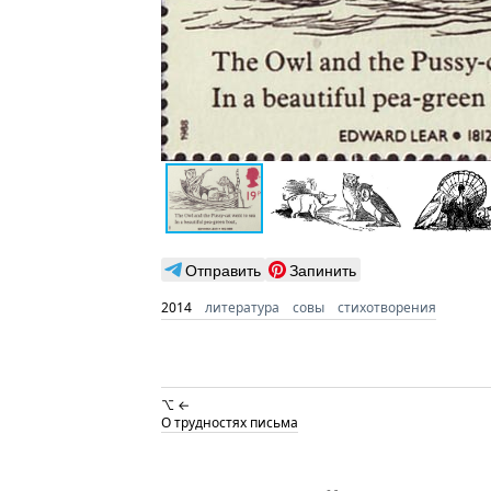
Отправить
Запинить
2014
литература
совы
стихотворения
⌥ ←
О трудностях письма