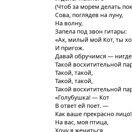
(Чтоб за морем делать пок
Сова, поглядев на луну,
На волну,
Запела под звон гитары:
«Ах, милый мой Кот, ты х
И пригож.
Давай обручимся — нигде
Такой восхитительной па
Такой, такой,
Такой, такой,
Такой восхитительной па
«Голубушка! — Кот
В ответ ей поет. —
Как ваше прекрасно лицо!
На вас, моя птица,
Хочу я жениться,