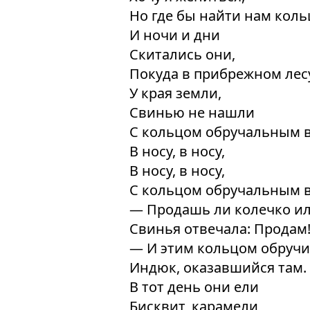
Но где бы найти нам коль
И ночи и дни
Скитались они,
Покуда в прибрежном лес
У края земли,
Свинью не нашли
С кольцом обручальным в
В носу, в носу,
В носу, в носу,
С кольцом обручальным в
— Продашь ли колечко ил
Свинья отвечала: Продам
— И этим кольцом обруч
Индюк, оказавшийся там.
В тот день они ели
Бисквит, карамели,