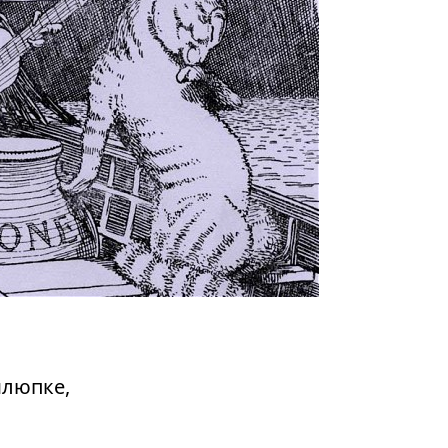
шлюпке,