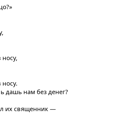
цо?»
у,
 носу,
 носу.
ь дашь нам без денег?
!
ил их священник —