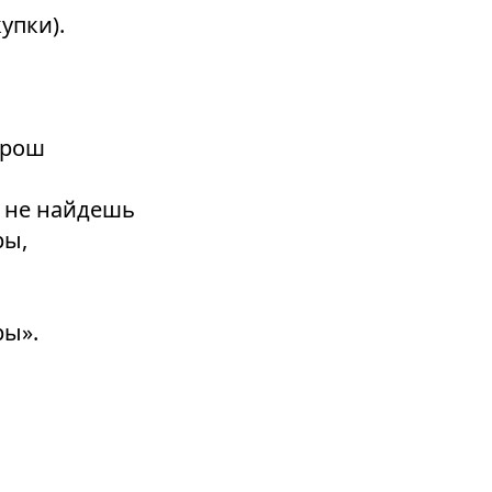
упки).
орош
 не найдешь
ры,
ры».