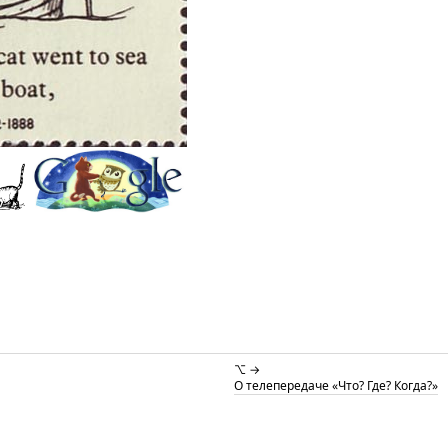
⌥ →
О телепередаче «Что? Где? Когда?»