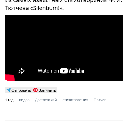
Тютчева «Silentium!».
Отправить
Запинить
1 год
видео
Достоевский
стихотворения
Тютчев