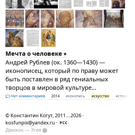
Мечта о человеке
Андрей Рублев (ок. 1360—1430) —
иконописец, который по праву может
быть поставлен в ряд гениальных
творцов в мировой культуре...
Нет комментариев
2014
иконопись
искусство
история
©
Константин Когут
, 2011
...
2026 ·
kosfunpix@yandex.ru
·
РСС
Движок —
Эгея