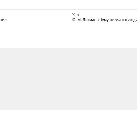
⌥ →
ение
Ю. М. Лотман «Чему же учатся люд