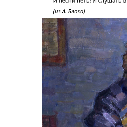
И песни петь! И слушать в
(из А.
Блока)