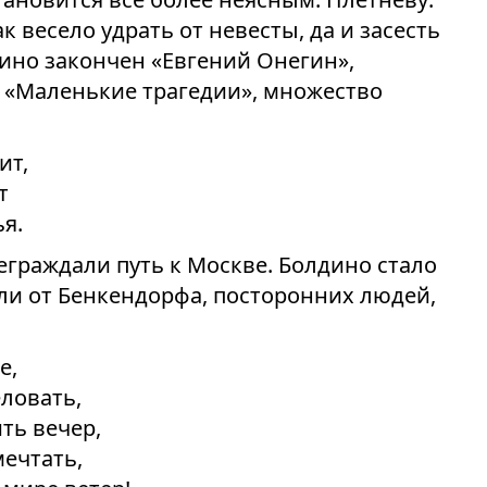
к весело удрать от невесты, да и засесть
дино закончен «Евгений Онегин»,
 «Маленькие трагедии», множество
ит,
т
я.
граждали путь к Москве. Болдино стало
и от Бенкендорфа, посторонних людей,
е,
ловать,
ть вечер,
мечтать,