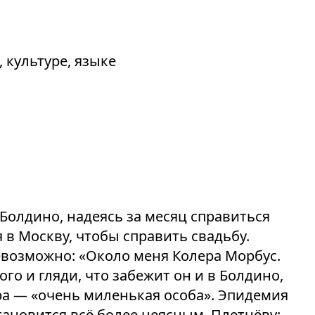
 культуре, языке
Болдино, надеясь за месяц справиться
 в Москву, чтобы справить свадьбу.
возможно: «Около меня Колера Морбус.
того и гляди, что забежит он и в Болдино,
ера — «очень миленькая особа». Эпидемия
становится всё более неясным. Плетнёву: