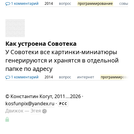
1 комментарий
2014
вопрос
программирование
совы
Как устроена Совотека
У Совотеки все картинки-миниатюры
генерируются и хранятся в отдельной
папке по адресу
1 комментарий
2014
вопрос
интернет
программировани
©
Константин Когут
, 2011
...
2026 ·
kosfunpix@yandex.ru
·
РСС
Движок —
Эгея