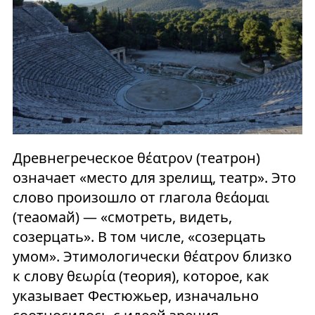
Древнегреческое θέατρον (театрон)
означает «место для зрелищ, театр». Это
слово произошло от глагола θεάομαι
(теаомай) — «смотреть, видеть,
созерцать». В том числе, «созерцать
умом». Этимологически θέατρον близко
к слову θεωρία (теория), которое, как
указывает Фестюжьер, изначально