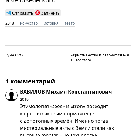
и человеческого.
Отправить
Запинить
2018
искусство
история
театр
Руина чти
«Христианство и патриотизм» Л.
Н. Толстого
1 комментарий
ВАВИЛОВ Михаил Константинович
2019
Этимология «teos» и «tron» восходит
к протоязыковым нормам ещё
с допотопных времён. Именно тогда
мистериальные акты с Земли стали как
высокие mental’ ные Технологии