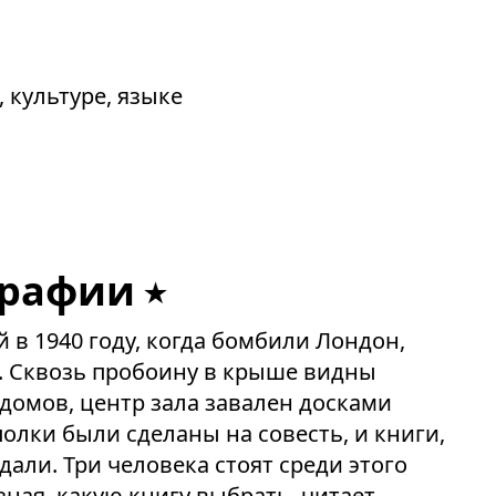
 культуре, языке
графии
 в 1940 году, когда бомбили Лондон,
 Сквозь пробоину в крыше видны
домов, центр зала завален досками
олки были сделаны на совесть, и книги,
дали. Три человека стоят среди этого
зная, какую книгу выбрать, читает