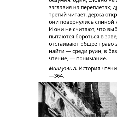
заглавия на переплетах; д
третий читает, держа откр
они повернулись спиной 
И они не считают, что вы
пытаются бороться в зав
отстаивают общее право 
найти — среди руин, в бе
чтение, — понимание.
Мангуэль А.
История чтения
—364.