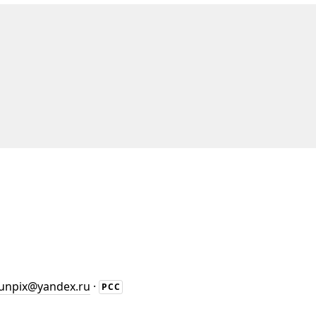
unpix@yandex.ru
·
РСС