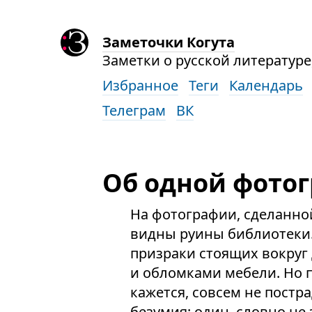
Заметочки Когута
Заметки о русской литературе,
Избранное
Теги
Календарь
Телеграм
ВК
Об одной фото
На фотографии, сделанной
видны руины библиотеки.
призраки стоящих вокруг 
и обломками мебели. Но п
кажется, совсем не постра
безумия: один, словно не 