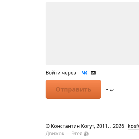
Войти через
Отправить
⌃ ↩
©
Константин Когут
, 2011
...
2026 ·
kosf
Движок —
Эгея