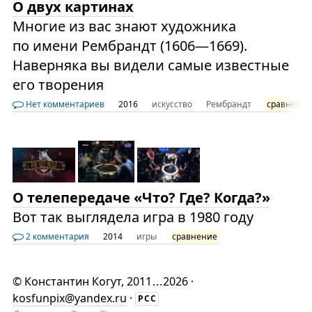
О двух картинах
Многие из вас знают художника
по имени Рембрандт (1606—1669).
Наверняка вы видели самые известные
его творения
Нет комментариев
2016
искусство
Рембрандт
сравнение
О телепередаче «Что? Где? Когда?»
Вот так выглядела игра в 1980 году
2 комментария
2014
игры
сравнение
©
Константин Когут
, 2011
...
2026 ·
kosfunpix@yandex.ru
·
РСС