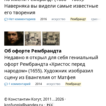
Наверняка вы видели самые известные
его творения
Нет комментариев
2016
искусство
Рембрандт
сравнени
Об офорте Рембрандта
Недавно я открыл для себя гениальный
офорт Рембрандта «Христос перед
народом» (1655). Художник изобразил
сцену из Евангелия от Матфея
1 комментарий
2014
искусство
Рембрандт
©
Константин Когут
, 2011
...
2026 ·
kosfunpix@yandex.ru
·
РСС