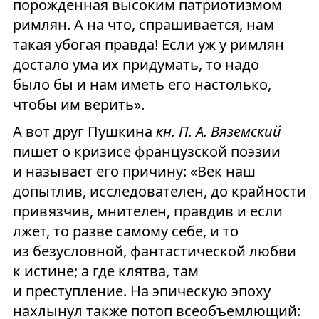
порожденная высоким патриотизмом
римлян. А на что, спрашивается, нам
такая убогая правда! Если уж у римлян
достало ума их придумать, то надо
было бы и нам иметь его настолько,
чтобы им верить».
А вот друг Пушкина
кн. П. А. Вяземский
пишет о кризисе французской поэзии
и называет его причину: «Век наш
допытлив, исследователен, до крайности
привязчив, мнителен, правдив и если
лжет, то разве самому себе, и то
из безусловной, фантастической любви
к истине; а где клятва, там
и преступление. На эпическую эпоху
нахлынул также потоп всеобъемлющий: