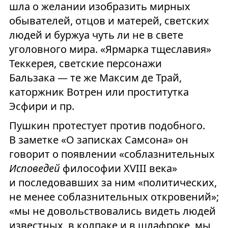
шла о желании изобразить мирных
обывателей, отцов и матерей, светских
людей и буржуа чуть ли не в свете
уголовного мира. «Ярмарка тщеславия»
Теккерея, светские персонажи
Бальзака — те же Максим де Трай,
каторжник Вотрен или проститутка
Эсфири и пр.
Пушкин протестует против подобного.
В заметке «О записках Самсона» он
говорит о появлении «соблазнительных
Исповедей
философии XVIII века»
и последовавших за ним «политических,
не менее соблазнительных откровений»;
«мы не довольствовались видеть людей
известных, в колпаке и в шлафроке, мы